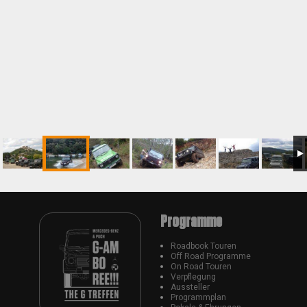
Programme
Roadbook Touren
Off Road Programme
On Road Touren
Verpflegung
Aussteller
Programmplan