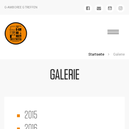
G-AMBOREE G TREFFEN
Startseite
Galerie
GALERIE
2015
2016